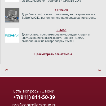
G315C2 через контроллер S7-CPU315-2DP.
Spitze AB
Доработка софта и настроек шведского картонажника
Spitze WA211, выполненного на оборудовании сименс.
REMAK
Диагностика, программирование, модернизация и
визуализация чешских вентустановок REMAK,
выполненных на контроллерах CAREL.
JACOBS
Просмотреть все отзывы
Подготовка настройки упаковочной машины TOYO на
базе
плк Mitsubishi
A
172
SHCPUN и сервоприводов MR-J2S-
70B по сети SSCNet.
Нипромтекс
Подготовка к модернизации итальянских линий,
построенных на контроллерах Сименс на производстве
нетканных материалов, геотекстиля и швейных изделий
Нипромтекс.
Есть вопросы? Звони!
CASK
+7(911) 811-50-39
Перепрограммирование в фестовском Designer Studio
(V4.5.0.224) контроллера CDPX-HMI на канадской пивной
pro@controllergroup.ru