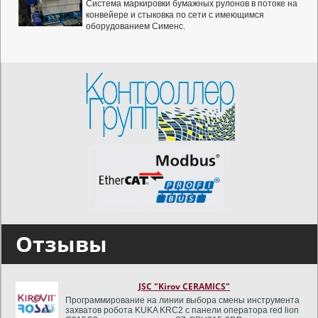
Система маркировки бумажных рулонов в потоке на
ABBA GmbH & Co.KG
конвейере и стыковка по сети с имеющимся
оборудованием Сименс.
Диагностика канального пресса для отходов ABBA KB-
600V5, выполненного на плк SIMATIC S7-200 CPU226.
Производство холодильников NORD г. Донецк
Инжиниринг АСУТП и подготовка к реконструкции линии
по сборке холодильников с интеграцией в БД 1С.
Automatyka-Pomiary-Sterowanie S.A.
Перепрограммирование плк Siemens 6ES7214-1AG40-
0XB0 и панели KTP900 польского щита управления HLP
3037 (APS) габаритными огнями на вертолетных
площадках в связи с полным уходом из России.
SOLOPHARM
Программирование вентиляции в лицензионном софте
DESIGO CC V5.1 промышленных контроллеров Siemens
Отзывы
PXC100-E.D и панелей PXM30.E в новом
фармацевтическом комплексе Солофарм, с выводом
тегов в существующую скаду Десиго Инсайт.
JSC "Kirov CERAMICS"
Программирование на линии выбора смены инструмента
захватов робота KUKA KRC2 с панели оператора red lion