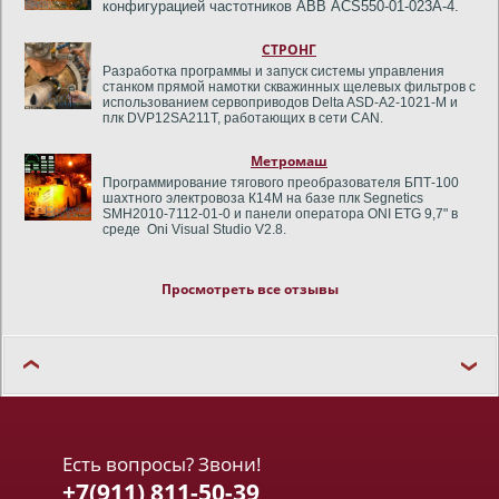
конфигурацией частотников ABB
ACS
550-01-023
A
-4.
СТРОНГ
Разработка программы и запуск системы управления
станком прямой намотки скважинных щелевых фильтров с
использованием сервоприводов Delta ASD-A2-1021-M и
плк DVP12SA211T, работающих в сети CAN.
Метромаш
Программирование тягового преобразователя БПТ-100
шахтного электровоза К14М на базе плк Segnetics
SMH2010-7112-01-0 и панели оператора ONI ETG 9,7" в
среде Oni Visual Studio V2.8.
Dell'Orco & Villani
s.r.l.
Просмотреть все отзывы
Импортозамещение иностранного закрытого ПО на
итальянской линии приготовления волокон,
кипоразрыхлителей хлопка и автоматического их
взвешивания.
ГЕО НПК (УралХим)
Разработка предложения по модернизации щита
управления на плк сименс S7 318-2DP и замене скада-
системы AVEVA InTouch (бывшая Wonderware, Invensys
Есть вопросы? Звони!
plc) на заводе сложных минеральных удобрений холдинга
ОХК "УралХим".
+7(911) 811-50-39